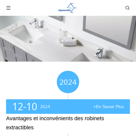
2024
12-10
2024
+En Savoir Plus
Avantages et inconvénients des robinets
extractibles
Avantages et inconvénients des robinets extractibles Les robinets extractibles sont un choix populaire pour les cuisines modernes en raison de leur polyvalence et de leur commodité. Voici un aperçu de leurs principaux avantages et inconvénients potentiels : # Avantages des robinets extractibles 1. Large gamme de nettoyage – Les robinets extractibles peuvent