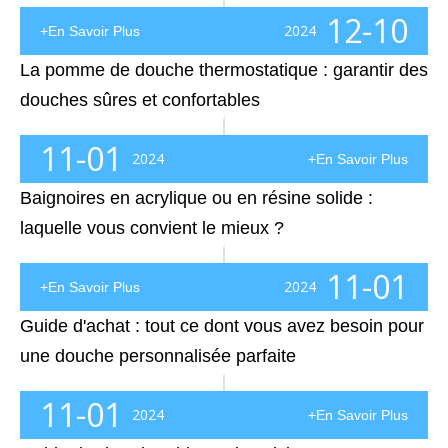
12-10
2024
+En Savoir Plus
La pomme de douche thermostatique : garantir des
douches sûres et confortables
La pomme de douche thermostatique : garantir des douches sûres et confortables Une pomme de douche thermostatique, communément appelée robinet thermostatique, est un dispositif conçu pour réguler la température de l'eau pour une expérience de douche constante et confortable. Il aide à maintenir une température de l'eau stable,
11-01
2024
+En Savoir Plus
Baignoires en acrylique ou en résine solide :
laquelle vous convient le mieux ?
Baignoires en acrylique ou en résine solide : laquelle vous convient le mieux ? Lorsque vous modernisez votre salle de bain, choisir le bon matériau de baignoire est une décision cruciale qui a un impact à la fois sur le style et le confort. Deux options populaires dans le monde de la conception de salles de bains de luxe sont les baignoires en acrylique et en résine solide. Les deux ont leur o
11-01
2024
+En Savoir Plus
Guide d'achat : tout ce dont vous avez besoin pour
une douche personnalisée parfaite
Guide d'achat : tout ce dont vous avez besoin pour une douche personnalisée parfaiteUne douche personnalisée peut transformer votre salle de bain en un refuge de type spa, adapté à vos préférences personnelles. Avec des options infinies de conception et de fonctionnalité, vous pouvez créer l’expérience de douche de vos rêves. Ce guide vous aidera à naviguer
11-01
2024
+En Savoir Plus