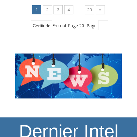
1
...
2
3
4
20
»
En tout Page 20 Page
Certitude
Dernier Intel