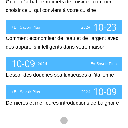
Guide d'achat de robinets de cuisine : comment
choisir celui qui convient à votre cuisine
Guide d'achat de robinets de cuisine : comment choisir celui qui convient à votre cuisineUn robinet de cuisine fait bien plus que simplement faire couler de l'eau. C'est un acteur majeur à la fois dans l'apparence et la fonction de votre cuisine. Ce guide vous guidera à travers les principales caractéristiques à prendre en compte lors du choix d'un robinet, afin que vous puissiez trouver le
10-23
2024
+En Savoir Plus
Comment économiser de l'eau et de l'argent avec
des appareils intelligents dans votre maison
Comment économiser de l'eau et de l'argent avec des appareils intelligents dans votre maisonNous utilisons plus d'eau à l'intérieur de nos maisons que nous ne le pensons, en particulier dans des endroits comme la salle de bain et la cuisine. En fait, environ 75 % de la consommation d’eau intérieure se produit uniquement dans la salle de bain. De l'ouverture du robinet à la chasse d'eau des toilettes plusieurs fois
10-09
2024
+En Savoir Plus
L’essor des douches spa luxueuses à l’italienne
# L'essor des luxueuses douches spa à l'italienneDans les salles de bains principales contemporaines, la douche spa à l'italienne est devenue une caractéristique remarquable, dépassant de loin la configuration traditionnelle de la pomme de douche fixe et de la vanne de régulation. Alors que les propriétaires cherchent à créer un sanctuaire qui rivalise avec une expérience de spa, plus grand et plus sophistiqué.
10-09
2024
+En Savoir Plus
Dernières et meilleures introductions de baignoire
Dernières et meilleures introductions de baignoires Les baignoires continuent d'être des nécessités pour les acheteurs de maison d'aujourd'hui et des pièces maîtresses pour la salle de bain. Les dernières versions de baignoires continuent d'augmenter les capacités du luminaire. Les baignoires restent la pièce maîtresse du bain, et bien que les données de la National Kitchen et du Ba