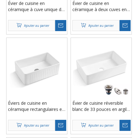
Évier de cuisine en
Évier de cuisine en
céramique à cuve unique de
céramique à deux cuves en
37' x 19' en argile réfractaire
argile réfractaire blanche de
blanche Farmhouse
31' x 19'
Ajouter au panier
Ajouter au panier
Éviers de cuisine en
Évier de cuisine réversible
céramique rectangulaires en
blanc de 33 pouces en argile
argile réfractaire à une cuve
réfractaire à cuve unique en
de ferme de 24 pouces
céramique de porcelaine
Ajouter au panier
Ajouter au panier