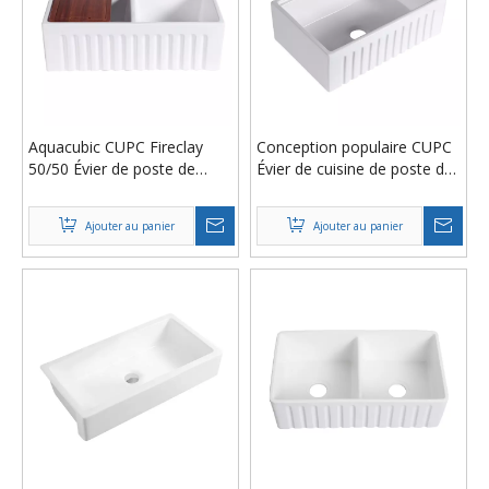
Aquacubic CUPC Fireclay
Conception populaire CUPC
50/50 Évier de poste de
Évier de cuisine de poste de
travail de cuisine à double
travail de ferme à surface
cuve avec accessoires
solide en céramique blanche
Ajouter au panier
Ajouter au panier
de grande taille de 33
pouces