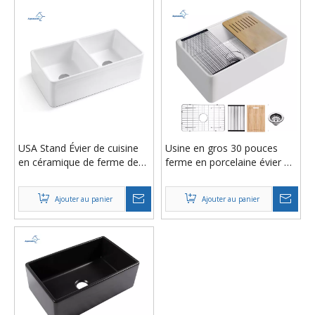
USA Stand Évier de cuisine
Usine en gros 30 pouces
en céramique de ferme de
ferme en porcelaine évier en
33 pouces Évier de ferme
argile réfractaire profond
réversible à double cuve
simple bol blanc tablier-
Ajouter au panier
Ajouter au panier
avec crépine
avant en céramique cuisine
postes de travail évier