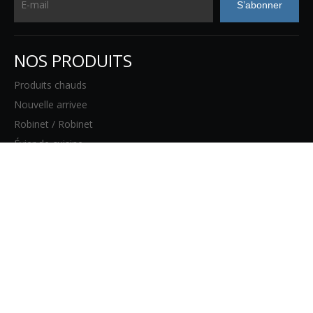
S’abonner
NOS PRODUITS
Produits chauds
Nouvelle arrivee
Robinet / Robinet
Évier de cuisine
Lavabo
Accessoires de salle de bain
PAGES DU SITE WEB
Maison
Des produits
À propos de nous
Blog