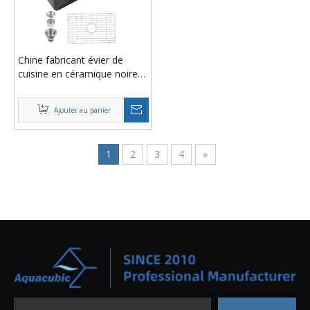
Chine fabricant évier de
cuisine en céramique noire
sous plan évier avant à
tablier rectangulaire en argile
Ajouter au panier
réfractaire ferme
1
2
3
4
»