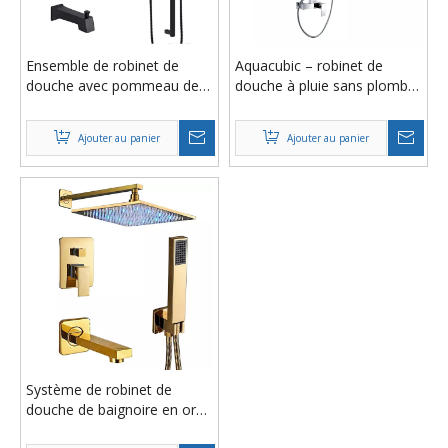
Ensemble de robinet de
Aquacubic – robinet de
douche avec pommeau de
douche à pluie sans plomb,
douche pluie et bec de
système de douche à tuyau
baignoire AF5280-7F
exposé avec douchette à
Ajouter au panier
Ajouter au panier
main
Système de robinet de
douche de baignoire en or
brossé ensemble de douche