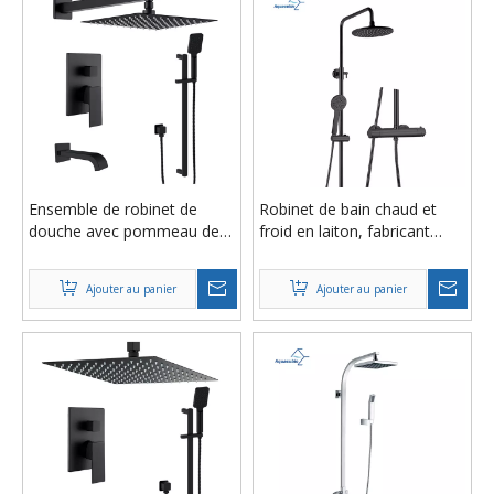
Ensemble de robinet de
Robinet de bain chaud et
douche avec pommeau de
froid en laiton, fabricant
douche pluie et bec de
chinois, colonne coulissante
baignoire AF5280-7E
de salle de bains, système
Ajouter au panier
Ajouter au panier
de douche de pluie,
ensemble de robinets