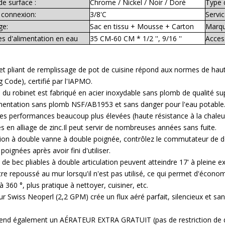
de surface :
Chrome / Nickel / Noir / Doré
Type d
 connexion:
3/8'C
Servic
ge:
Sac en tissu + Mousse + Carton
Marqu
s d'alimentation en eau
35 CM-60 CM * 1/2 '', 9/16 ''
Acces
et pliant de remplissage de pot de cuisine répond aux normes de hau
 Code), certifié par l'IAPMO.
 du robinet est fabriqué en acier inoxydable sans plomb de qualité 
ementation sans plomb NSF/AB1953 et sans danger pour l'eau potabl
 des performances beaucoup plus élevées (haute résistance à la chaleur
es en alliage de zinc.Il peut servir de nombreuses années sans fuite.
on à double vanne à double poignée, contrôlez le commutateur de dé
 poignées après avoir fini d'utiliser.
 de bec pliables à double articulation peuvent atteindre 17' à pleine 
être repoussé au mur lorsqu'il n'est pas utilisé, ce qui permet d'écono
à 360 °, plus pratique à nettoyer, cuisiner, etc.
ur Swiss Neoperl (2,2 GPM) crée un flux aéré parfait, silencieux et s
rend également un AÉRATEUR EXTRA GRATUIT (pas de restriction de d