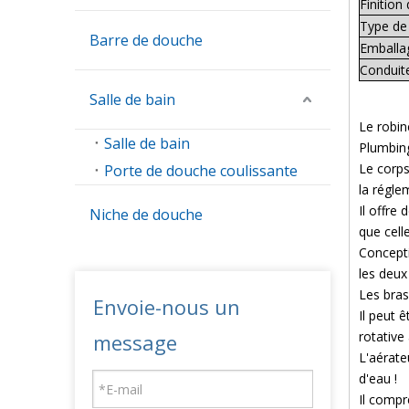
Finition 
Type de
Barre de douche
Emballa
Conduite
Salle de bain
Le robin
Salle de bain
Plumbing
Le corps
Porte de douche coulissante
la régl
Il offre
Niche de douche
que cell
Concepti
les deux
Les bras
Envoie-nous un
Il peut 
rotative 
message
L'aérate
d'eau !
Il comp