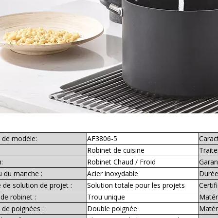
de modèle:
AF3806-5
Caract
Robinet de cuisine
Trait
:
Robinet Chaud / Froid
Garant
u du manche :
Acier inoxydable
Durée 
 de solution de projet :
Solution totale pour les projets
Certifi
de robinet :
Trou unique
Matér
de poignées :
Double poignée
Matér