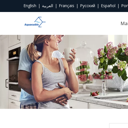
English
|
العربية
|
Français
|
Pусский
|
Español
|
Por
Ma