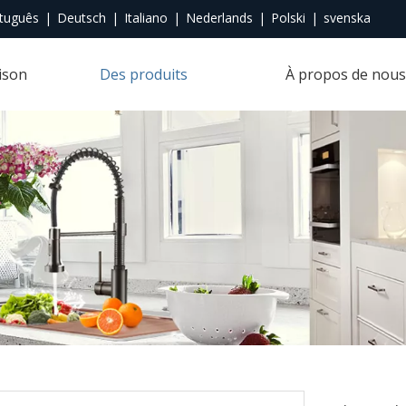
tuguês
|
Deutsch
|
Italiano
|
Nederlands
|
Polski
|
svenska
ison
Des produits
À propos de nous