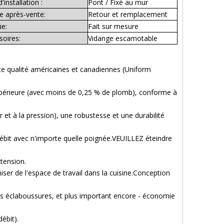
'installation :
Pont / Fixé au mur
e après-vente:
Retour et remplacement
e:
Fait sur mesure
soires:
Vidange escamotable
te qualité américaines et canadiennes (Uniform
supérieure (avec moins de 0,25 % de plomb), conforme à
e.
 et à la pression), une robustesse et une durabilité
bit avec n'importe quelle poignée.VEUILLEZ éteindre
extension.
miser de l'espace de travail dans la cuisine.Conception
ans éclaboussures, et plus important encore - économie
ébit).