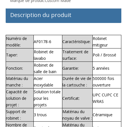
Marque de produit:
Custom Made
Description du produit
Numéro de
Robinet
AF0178-6
Caractéristique:
modèle:
mitigeur
Robinet de
Traitement de
Taper:
Poli / Brossé
lavabo
surface:
Robinet de
Fonction:
Garantie:
5 années
salle de bain
Matériau du
Acier
Durée de vie de
500000 fois
manche :
inoxydable
la cartouche :
ouverture
Capacité de
Solution totale
UPC CUPC CE
solution de
pour les
Certificat:
WRAS
projet :
projets
Support de
Matériau du
3 trous
Céramique
robinet :
noyau de valve :
Nombre de
Matériau du