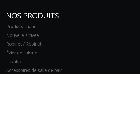
NOS PRODUITS
Produits chauds
Nouvelle arrivee
Robinet / Robinet
Évier de cuisine
Lavabo
Accessoires de salle de bain
PAGES DU SITE WEB
Maison
Des produits
À propos de nous
Blog
Contact