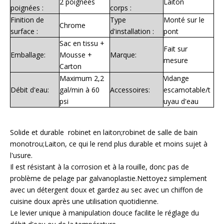
2 poignées
Laiton
poignées :
corps :
Finition de
Type
Monté sur le
Chrome
surface :
d'installation :
pont
Sac en tissu +
Fait sur
Emballage:
Mousse +
Marque:
mesure
Carton
Maximum 2,2
Vidange
Débit d'eau:
gal/min à 60
Accessoires:
escamotable/t
psi
uyau d'eau
Solide et durable robinet en laiton;robinet de salle de bain
monotrou;Laiton, ce qui le rend plus durable et moins sujet à
l'usure.
Il est résistant à la corrosion et à la rouille, donc pas de
problème de pelage par galvanoplastie.Nettoyez simplement
avec un détergent doux et gardez au sec avec un chiffon de
cuisine doux après une utilisation quotidienne.
Le levier unique à manipulation douce facilite le réglage du