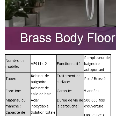
Remplisseur de
Numéro de
AF9114-2
Fonctionnalité:
baignoire
modèle:
autoportant
Robinet de
Traitement de
Taper:
Poli / Brossé
baignoire
surface:
Robinet de
Fonction:
Garantie:
5 années
salle de bain
Matériau du
Acier
Durée de vie de
500 000 fois
manche :
inoxydable
la cartouche :
d'ouverture
Capacité de
Solution totale
UPC CUPC CE