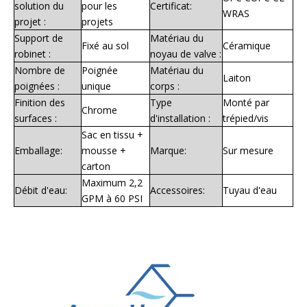
solution du
pour les
Certificat:
WRAS
projet :
projets
Support de
Matériau du
Fixé au sol
Céramique
robinet :
noyau de valve :
Nombre de
Poignée
Matériau du
Laiton
poignées :
unique
corps :
Finition des
Type
Monté par
Chrome
surfaces :
d'installation :
trépied/vis
Sac en tissu +
Emballage:
mousse +
Marque:
Sur mesure
carton
Maximum 2,2
Débit d'eau:
Accessoires:
Tuyau d'eau
GPM à 60 PSI