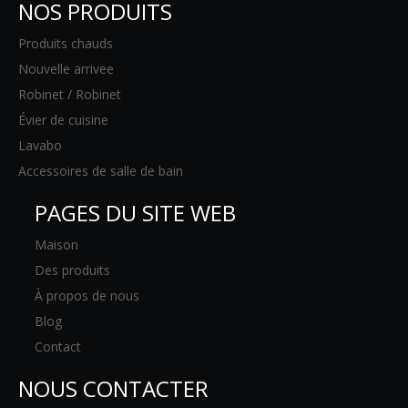
NOS PRODUITS
Produits chauds
Nouvelle arrivee
Robinet / Robinet
Évier de cuisine
Lavabo
Accessoires de salle de bain
PAGES DU SITE WEB
Maison
Des produits
À propos de nous
Blog
Contact
NOUS CONTACTER