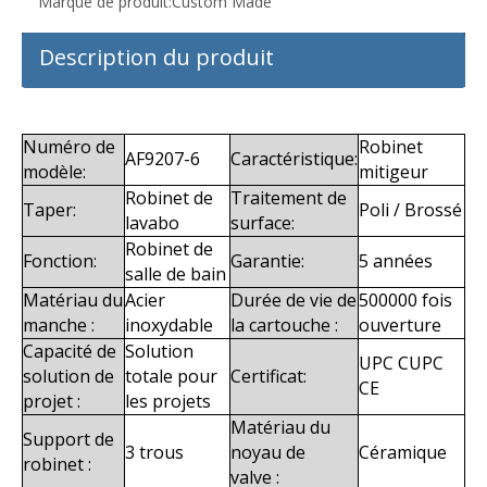
Marque de produit:
Custom Made
Description du produit
Numéro de
Robinet
AF9207-6
Caractéristique:
modèle:
mitigeur
Robinet de
Traitement de
Taper:
Poli / Brossé
lavabo
surface:
Robinet de
Fonction:
Garantie:
5 années
salle de bain
Matériau du
Acier
Durée de vie de
500000 fois
manche :
inoxydable
la cartouche :
ouverture
Capacité de
Solution
UPC CUPC
solution de
totale pour
Certificat:
CE
projet :
les projets
Matériau du
Support de
3 trous
noyau de
Céramique
robinet :
valve :