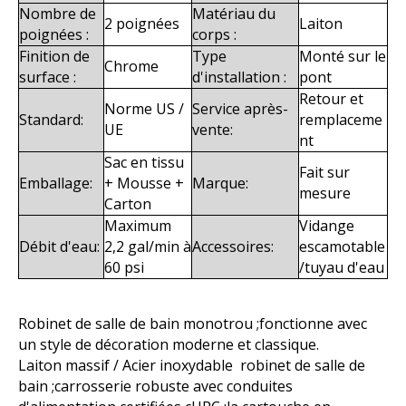
Nombre de
Matériau du
2 poignées
Laiton
poignées :
corps :
Finition de
Type
Monté sur le
Chrome
surface :
d'installation :
pont
Retour et
Norme US /
Service après-
Standard:
remplaceme
UE
vente:
nt
Sac en tissu
Fait sur
Emballage:
+ Mousse +
Marque:
mesure
Carton
Maximum
Vidange
Débit d'eau:
2,2 gal/min à
Accessoires:
escamotable
60 psi
/tuyau d'eau
Robinet de salle de bain monotrou ;fonctionne avec
un style de décoration moderne et classique.
Laiton massif / Acier inoxydable robinet de salle de
bain ;carrosserie robuste avec conduites