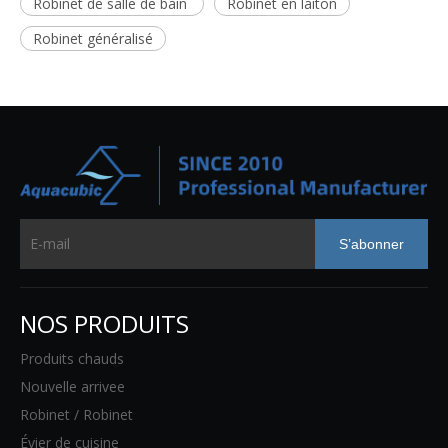
Robinet de salle de bain
Robinet en laiton
Robinet généralisé
S’abonner
NOS PRODUITS
Produits chauds
Nouvelle arrivee
Robinet / Robinet
Évier de cuisine